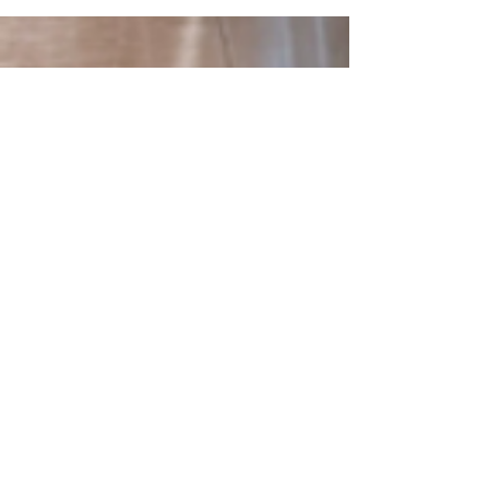
ENTDECKE MEHR
ÜBER UNS
Home
Rösterei
Café-Bar
Kaffee
Grosshandel
Über uns
Kontakt
Komm uns besuchen